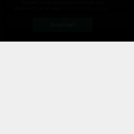
"Aceitar", você concorda com o uso dos
cookies e com a nossa
Política de Privacidade
.
Assinar
Aceitar!
Política de privacidade FXR
A FXR
Sobre a empresa
Trabalhe Conosco