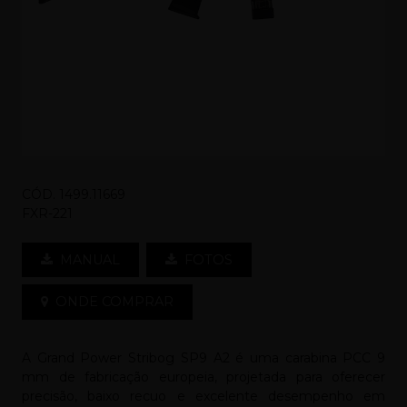
CÓD. 1499.11669
FXR-221
MANUAL
FOTOS
ONDE COMPRAR
A Grand Power Stribog SP9 A2 é uma carabina PCC 9
mm de fabricação europeia, projetada para oferecer
precisão, baixo recuo e excelente desempenho em