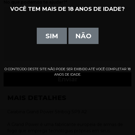
No que podemos te ajudar?*
VOCÊ TEM MAIS DE 18 ANOS DE IDADE?
SIM
NÃO
O CONTEÚDO DESTE SITE NÃO PODE SER EXIBIDO ATÉ VOCÊ COMPLETAR 18
ANOS DE IDADE.
Enviar
MAIS DETALHES
Carabina Grand Power Stribog SP9 A2
A Grand Power é uma fabricante europeia de armas de
fogo que emprega tecnologias próprias em seus