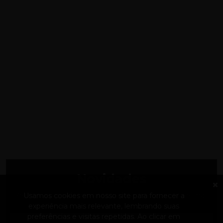
Novidades
Receba as nossas novidades diretamente no seu e-mail.
Usamos cookies em nosso site para fornecer a
experiência mais relevante, lembrando suas
preferências e visitas repetidas.
Ao clicar em