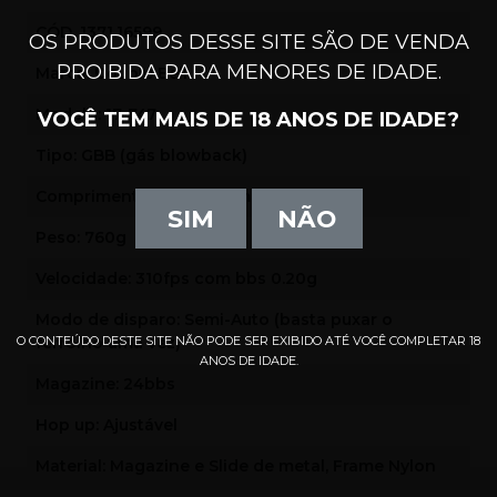
CÓD. 1371.16599
OS PRODUTOS DESSE SITE SÃO DE VENDA
PROIBIDA PARA MENORES DE IDADE.
Marca: Double Bell
Modelo: 17-747
VOCÊ TEM MAIS DE 18 ANOS DE IDADE?
Tipo: GBB (gás blowback)
Comprimento Total: 20cm
SIM
NÃO
Peso: 760g
Velocidade: 310fps com bbs 0.20g
Modo de disparo: Semi-Auto (basta puxar o
O CONTEÚDO DESTE SITE NÃO PODE SER EXIBIDO ATÉ VOCÊ COMPLETAR 18
ferrolho uma vez)
ANOS DE IDADE.
Magazine: 24bbs
Hop up: Ajustável
Material: Magazine e Slide de metal, Frame Nylon