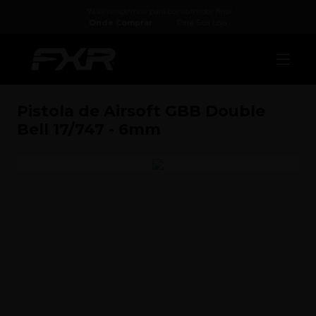
*Não vendemos para consumidor final
Onde Comprar
Para Sua Loja
Pistola de Airsoft GBB Double
Bell 17/747 - 6mm