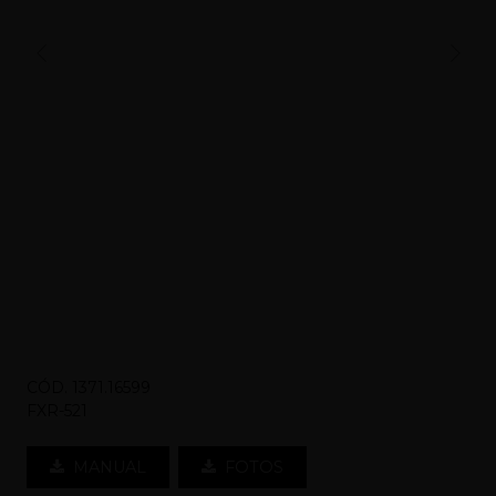
CÓD. 1371.16599
FXR-521
MANUAL
FOTOS