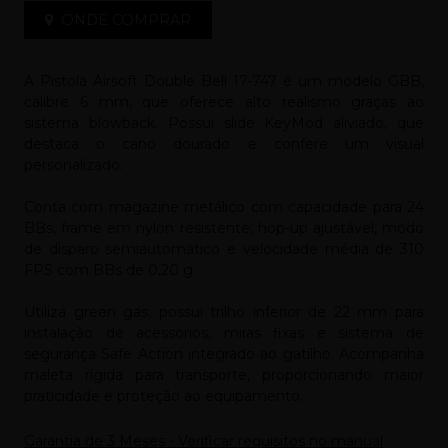
ONDE COMPRAR
A Pistola Airsoft Double Bell 17-747 é um modelo GBB,
calibre 6 mm, que oferece alto realismo graças ao
sistema blowback. Possui slide KeyMod aliviado, que
destaca o cano dourado e confere um visual
personalizado.
Conta com magazine metálico com capacidade para 24
BBs, frame em nylon resistente, hop-up ajustável, modo
de disparo semiautomático e velocidade média de 310
FPS com BBs de 0,20 g.
Utiliza green gas, possui trilho inferior de 22 mm para
instalação de acessórios, miras fixas e sistema de
segurança Safe Action integrado ao gatilho. Acompanha
maleta rígida para transporte, proporcionando maior
praticidade e proteção ao equipamento.
Garantia de 3 Meses - Verificar requisitos no manual