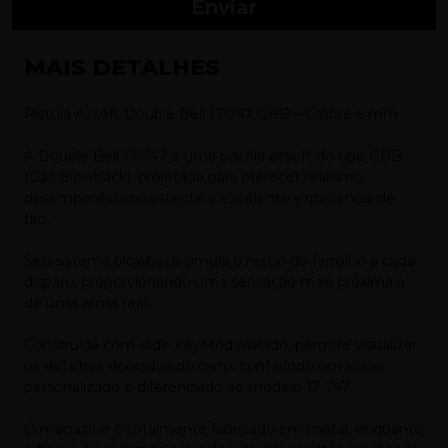
Enviar
MAIS DETALHES
Pistola Airsoft Double Bell 17-747 GBB – Calibre 6 mm
A Double Bell 17-747 é uma pistola airsoft do tipo GBB
(Gas Blowback), projetada para oferecer realismo,
desempenho consistente e excelente experiência de
tiro.
Seu sistema blowback simula o recuo do ferrolho a cada
disparo, proporcionando uma sensação mais próxima à
de uma arma real.
Construída com slide KeyMod aliviado, permite visualizar
os detalhes dourados do cano, conferindo um visual
personalizado e diferenciado ao modelo 17-747.
O magazine é totalmente fabricado em metal, enquanto