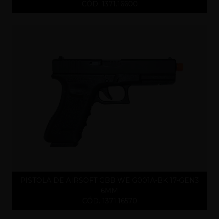
CÓD. 1371.16600
PISTOLA DE AIRSOFT GBB WE G001A-BK 17-GEN3
6MM
CÓD. 1371.16570