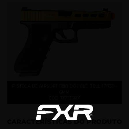
PISTOLA DE AIRSOFT GBB DOUBLE BELL 17/750 -
6MM
CÓD. 1371.16601
CARACTERÍSTICAS DO PRODUTO