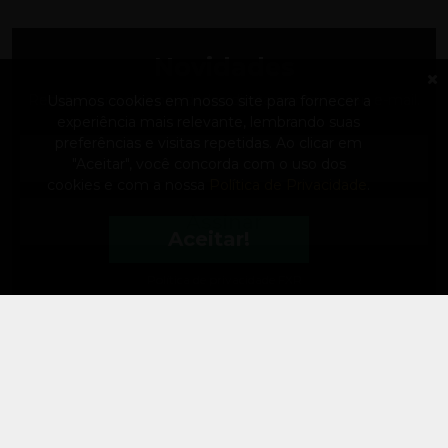
Novidades
Receba as nossas novidades diretamente no seu e-mail.
Usamos cookies em nosso site para fornecer a
experiência mais relevante, lembrando suas
preferências e visitas repetidas.
Ao clicar em
"Aceitar", você concorda com o uso dos
cookies e com a nossa
Política de Privacidade
.
Assinar
Aceitar!
Política de privacidade FXR