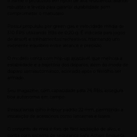
o frame é produzido em nylon de alta resistência, aliando
robustez e leveza para garantir durabilidade sem
comprometer o manuseio.
Possui propulsão por green gas e velocidade média de
310 FPS utilizando BBs de 0,20 g. É indicada para jogos
de airsoft e treinamentos recreativos, mantendo um
excelente equilíbrio entre alcance e precisão.
O modelo conta com hop-up ajustável, que melhora a
estabilidade e a trajetória dos disparos, além do modo de
disparo semiautomático, acionado após o ferrolho ser
armado.
Seu magazine, com capacidade para 24 BBs, assegura
boa autonomia em campo.
Possui ainda trilho inferior padrão 22 mm, permitindo a
instalação de acessórios como lanternas e lasers.
O conjunto de mira é fixo, de fácil aquisição de alvo, e
conta com sistema de segurança Safe Action (lingueta