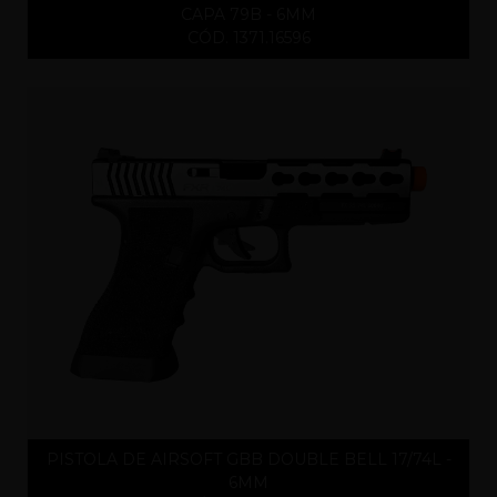
CAPA 79B - 6MM
CÓD. 1371.16596
PISTOLA DE AIRSOFT GBB DOUBLE BELL 17/74L -
6MM