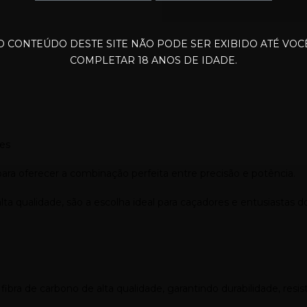
O CONTEÚDO DESTE SITE NÃO PODE SER EXIBIDO ATÉ VOC
COMPLETAR 18 ANOS DE IDADE.
des
ara oferecer a combinação perfeita entre precisão e potência.
lta qualidade, são a escolha ideal para caçadores e entusiastas 
ibra de carbono de alta qualidade, garantindo durabilidade, resi