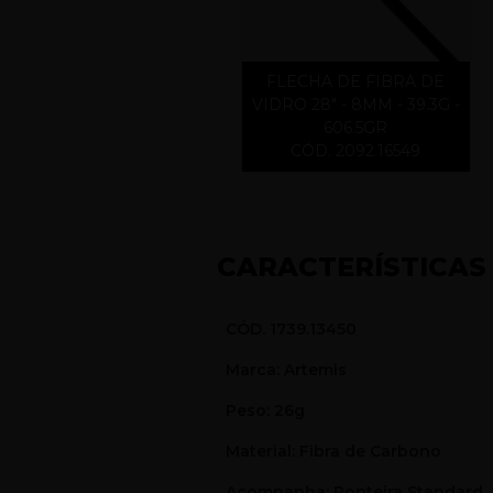
FLECHA DE FIBRA DE
VIDRO 28" - 8MM - 39.3G -
606.5GR
CÓD. 2092.16549
CARACTERÍSTICAS
CÓD. 1739.13450
Marca: Artemis
Peso: 26g
Material: Fibra de Carbono
Acompanha: Ponteira Standard