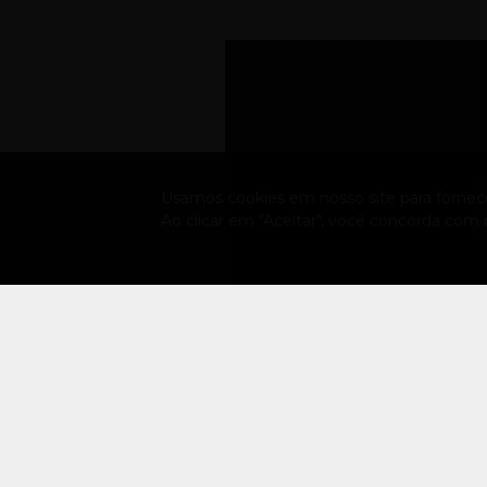
Usamos cookies em nosso site para fornecer
Ao clicar em "Aceitar", você concorda com
A FXR
Sobre a empresa