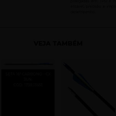
polegadas em TPU e n
estável, precisão e impa
desempenho.
VEJA TAMBÉM
SETA 16" CARBONO - CX
3UN
CÓD. 1739.13451