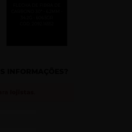
FLECHA DE FIBRA DE
CARBONO 30" - 6.2MM -
34.2G - 606.5GR
CÓD. 2092.16552
IS INFORMAÇÕES?
ara
lojistas
.