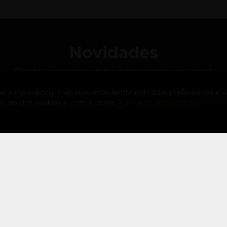
Novidades
Receba as nossas novidades diretamente no seu e-mail.
 a experiência mais relevante, lembrando suas preferências e vis
Assinar
 o uso dos cookies e com a nossa
Política de Privacidade
.
Política de privacidade FXR
Suporte
Contato
SAC - Serviço de Atendimento ao
(47) 33