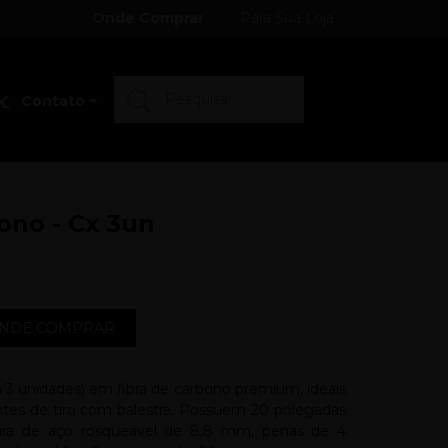
Onde Comprar
Para Sua Loja
Contato
ono - Cx 3un
NDE COMPRAR
 3 unidades) em fibra de carbono premium, ideais
antes de tiro com balestra. Possuem 20 polegadas
ira de aço rosqueável de 8,8 mm, penas de 4