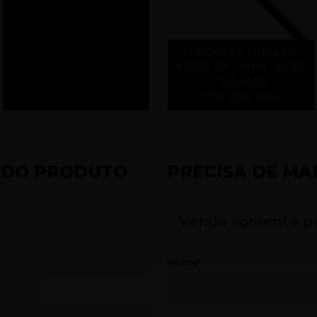
FLECHA DE FIBRA DE
VIDRO 30" - 8MM - 40.8G
- 629.64GR
CÓD. 2092.16550
 DO PRODUTO
PRECISA DE MA
Venda somente p
Nome*