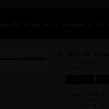
obre a FXR
Downloads
Calculadora
SAC
Seta 20" Carb
CÓD. 1739.13450
FXR-314
FOTOS
O
Setas Artemis (caixa com
para caçadores e pratic
de comprimento, ponte