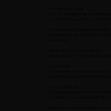
Comprimento Ideal:
Com 20 polegadas de comprimento, e
aumentando suas chances de acert
Ponteira de Aço Rosqueável de 8,
A ponteira de aço de 8,8 mm possui 
necessário.
Penas de 4 Polegadas em TPU:
Fabricadas em TPU resistente, as p
Nock Padrão:
Compatíveis com o padrão de nock 
experiência de tiro consistente e con
Peso Total de 26 g:
Com peso cuidadosamente balanceado
resultados em suas atividades de tir
Aprimore sua experiência de tiro co