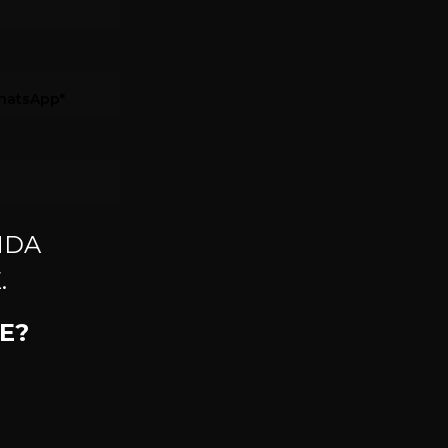
hatsApp*
NDA
.
E?