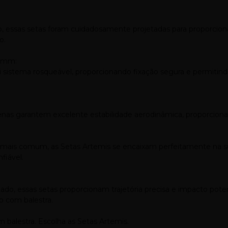
ssas setas foram cuidadosamente projetadas para proporcionar t
o.
8 mm:
sistema rosqueável, proporcionando fixação segura e permitindo 
enas garantem excelente estabilidade aerodinâmica, proporcion
mais comum, as Setas Artemis se encaixam perfeitamente na s
fiável.
, essas setas proporcionam trajetória precisa e impacto poten
o com balestra.
m balestra. Escolha as Setas Artemis.