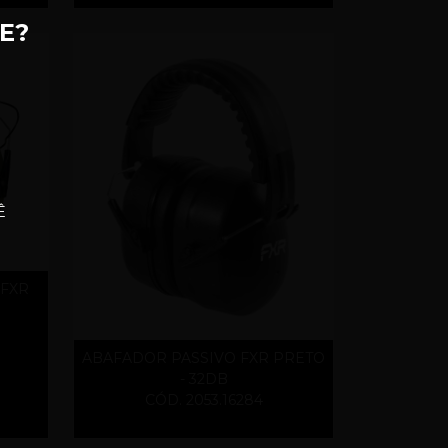
E?
Ê
 FXR
ABAFADOR PASSIVO FXR PRETO
- 32DB
CÓD. 2053.16284