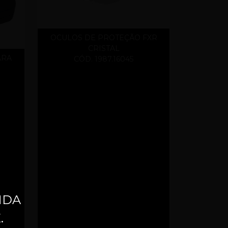
OCULOS DE PROTEÇÃO FXR
CRISTAL
ARA
CÓD. 1987.16045
NDA
.