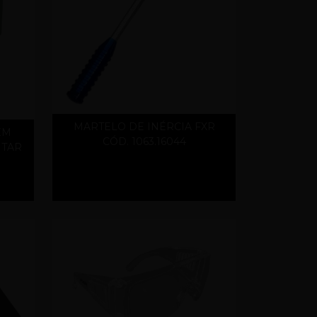
MARTELO DE INÉRCIA FXR
EM
CÓD. 1063.16044
ITAR