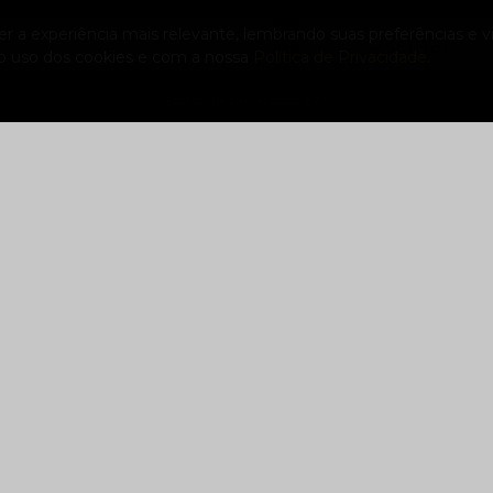
 a experiência mais relevante, lembrando suas preferências e vis
Assinar
 o uso dos cookies e com a nossa
Política de Privacidade
.
Política de privacidade FXR
Suporte
Contato
SAC - Serviço de Atendimento ao
(47) 33
Consumidor
contato
Seja uma Assistência Autorizada
Rua São
Itoupava 
Blumena
000