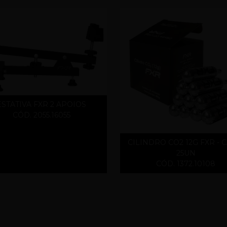
ESTATIVA FXR 2 APOIOS
CÓD. 2055.16055
CILINDRO CO2 12G FXR - 
25UN
CÓD. 1372.10108