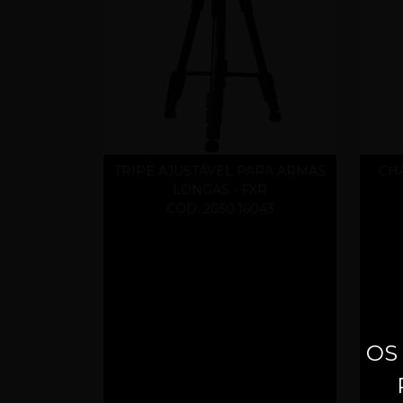
TRIPÉ AJUSTÁVEL PARA ARMAS
CHA
LONGAS - FXR
CÓD. 2050.16043
OS