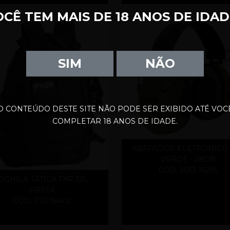
OCÊ TEM MAIS DE 18 ANOS DE IDAD
SIM
NÃO
O CONTEÚDO DESTE SITE NÃO PODE SER EXIBIDO ATÉ VOC
COMPLETAR 18 ANOS DE IDADE.
ABAFADOR ELETRONICO
VERDE - 28DB
CÓD. 2053.16285
CHILA TÁTICA FXR 32L -
PRETA
CÓD. 770.16402