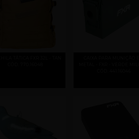
ILA TÁTICA FXR 32L - TAN
CAIXA PARA MUNIÇÃO 
CÓD. 770.16048
METAL - FXR - VERDE MIL
CÓD. 441.16046