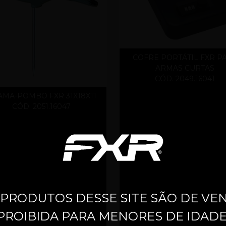
COFRE PORTÁTIL FXR P
ARMAS CURTAS
CÓD. 2049.16041
MA-POMBO FXR 31X18X11
CÓD. 2051.16047
 PRODUTOS DESSE SITE SÃO DE VE
PROIBIDA PARA MENORES DE IDADE