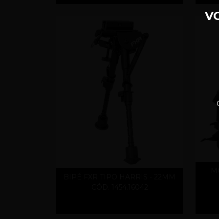
V
MO
BIPÉ FXR TIPO HARRIS - 22MM
CÓD. 1454.16042