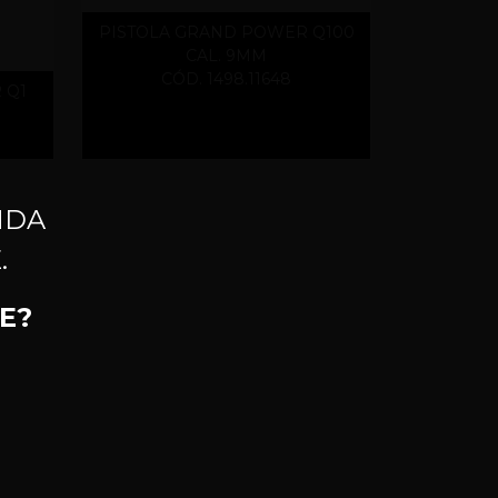
PISTOLA GRAND POWER Q100
CAL. 9MM
CÓD. 1498.11648
 Q1
NDA
.
E?