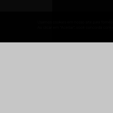
Usamos cookies em nosso site para fornecer
Ao clicar em "Aceitar", você concorda com
A FXR
Sobre a empresa
Trabalhe Conosco