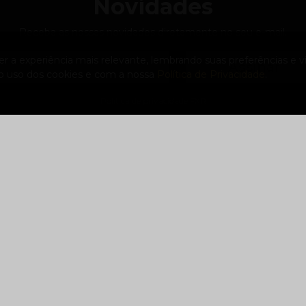
Novidades
Receba as nossas novidades diretamente no seu e-mail.
 a experiência mais relevante, lembrando suas preferências e vis
Assinar
 o uso dos cookies e com a nossa
Política de Privacidade
.
Política de privacidade FXR
Suporte
Contato
SAC - Serviço de Atendimento ao
(47) 33
Consumidor
contato
Seja uma Assistência Autorizada
Rua São
Itoupava 
Blumena