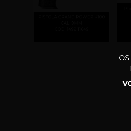
PI
PISTOLA GRAND POWER K100
CAL. 9MM
CÓD. 1498.11649
OS
V