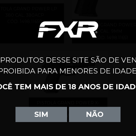
STOLA GRAND POWER LP
380 CAL. 380ACP
CÓD. 1498.11650
PISTOLA GRAND POWER
CAL. 9MM
CÓD. 1498.11651
 PRODUTOS DESSE SITE SÃO DE VE
PROIBIDA PARA MENORES DE IDADE
OCÊ TEM MAIS DE 18 ANOS DE IDAD
PISTOLA GRAND POWER X-
CALIBUR CAL. 9MM
SIM
NÃO
CÓD. 1498.11652