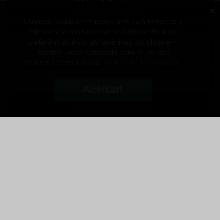
Novidades
Receba as nossas novidades diretamente no seu e-mail.
Usamos cookies em nosso site para fornecer a
experiência mais relevante, lembrando suas
preferências e visitas repetidas.
Ao clicar em
"Aceitar", você concorda com o uso dos
cookies e com a nossa
Política de Privacidade
.
Assinar
Aceitar!
Política de privacidade FXR
A FXR
Sobre a empresa